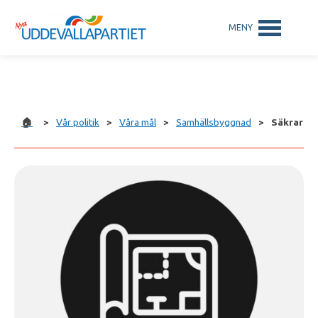
🏠
>
Vår politik
>
Våra mål
>
Samhällsbyggnad
>
Säkrare o