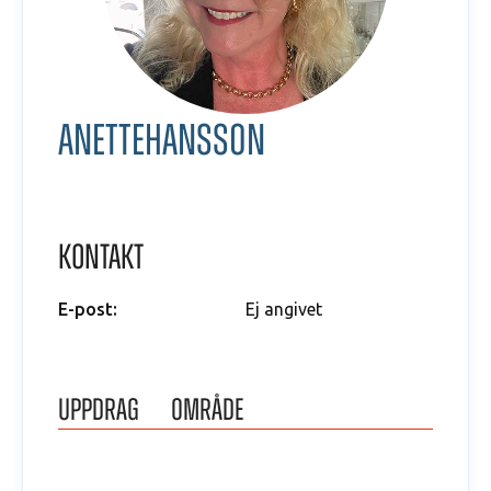
Anette
Hansson
Kontakt
E-post:
Ej angivet
Uppdrag
Område