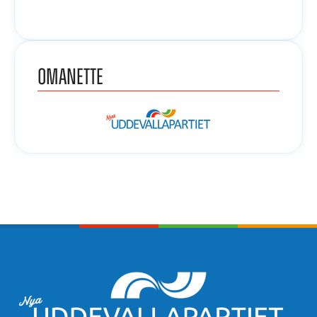
Om
Anette