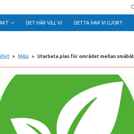
Se
for
AKT
DET HÄR VILL VI
DETTA HAR VI GJORT
mfört
>
Miljö
>
Utarbeta plan för området mellan småbåt