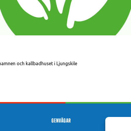
amnen och kallbadhuset i Ljungskile
Genvägar
Hit