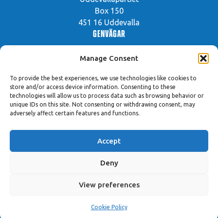
Box 150
451 16 Uddevalla
Genvägar
Manage Consent
Vår politik
Prioriterade frågor
To provide the best experiences, we use technologies like cookies to
store and/or access device information. Consenting to these
Engagera dig!
technologies will allow us to process data such as browsing behavior or
unique IDs on this site. Not consenting or withdrawing consent, may
Hantering av kakor
adversely affect certain features and functions.
Hitta innehåll
Accept
Sök på sajten
Deny
© Uddevallapartiet 2026
View preferences
Cookie Policy
Webbplatsen är levererad av
ITConnect AB
.