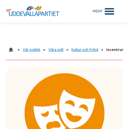
🏠
>
Vår politik
>
Våra mål
>
Kultur och Fritid
>
Iscentrum 