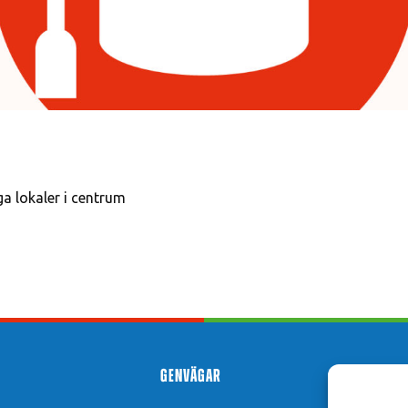
a lokaler i centrum
Genvägar
Hit