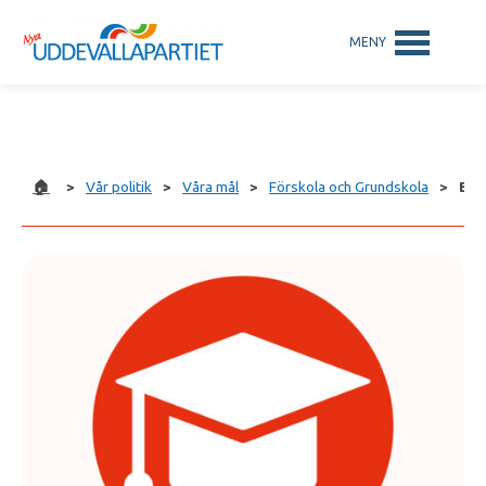
🏠
>
Vår politik
>
Våra mål
>
Förskola och Grundskola
>
Beh